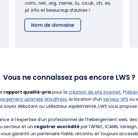
.com, .net, .org, .name, .lu, .co.uk, .ch, .es,
.pl .info et beaucoup d’autres !
Nom de domaine
Vous ne connaissez pas encore LWS ?
r rapport qualité-prix
pour la
création de site internet
, l’
hébe
bergement optimisé WordPress
, la location d’un
serveur VPS
ou e
us soyez débutant ou utilisateur expérimenté, LWS vous propose 
fiance à l’expertise d’un professionnel de l’hébergement web, d
du secteur et un
registrar accrédité
par l’AFNIC, ICANN, Verisign
 vous garantit un partenaire fiable, reconnu et toujours accessib